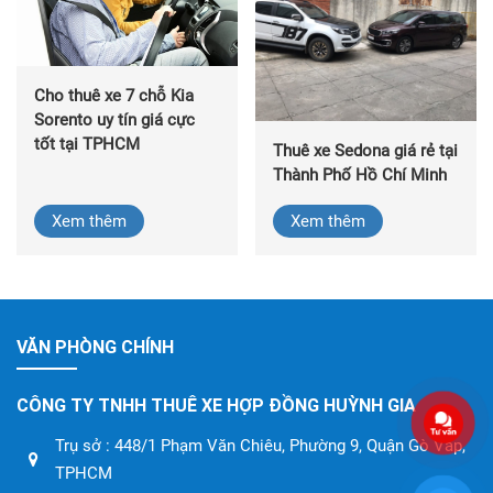
Cho thuê xe 7 chỗ Kia
Sorento uy tín giá cực
tốt tại TPHCM
Thuê xe Sedona giá rẻ tại
Thành Phố Hồ Chí Minh
Xem thêm
Xem thêm
VĂN PHÒNG CHÍNH
CÔNG TY TNHH THUÊ XE HỢP ĐỒNG HUỲNH GIA
Trụ sở : 448/1 Phạm Văn Chiêu, Phường 9, Quận Gò Vấp,
TPHCM