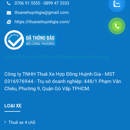
0706 91 5555 - 0899 47 3333
thuexehuynhgia@gmail.com
https://thuexehuynhgia.com/
Liên kết hữu ích:
https://thuexemayquynhon.org/
Công ty TNHH Thuê Xe Hợp Đồng Huỳnh Gia - MST
0316976944 - Trụ sở doanh nghiệp: 448/1 Phạm Văn
Chiêu, Phường 9, Quận Gò Vấp TPHCM.
LOẠI XE
Thuê xe 4 chỗ