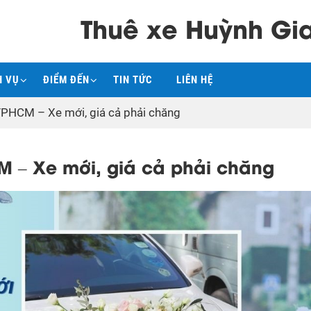
Thuê xe Huỳnh Gi
H VỤ
ĐIỂM ĐẾN
TIN TỨC
LIÊN HỆ
 TPHCM – Xe mới, giá cả phải chăng
M – Xe mới, giá cả phải chăng