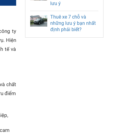
lưu ý
Thuê xe 7 chỗ và
những lưu ý bạn nhất
định phải biết?
công ty
ụ. Hiện
h tế và
 và chất
ưu điểm
iệp,
, cam