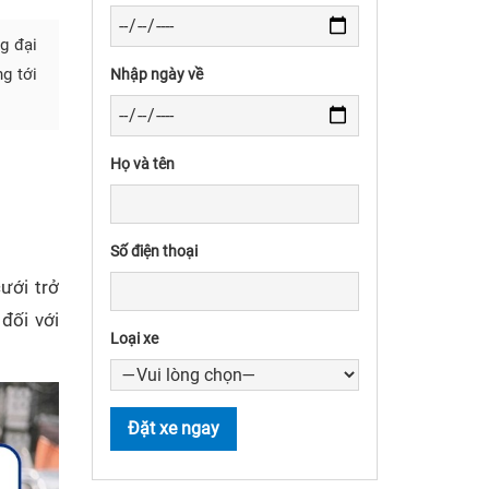
ng đại
g tới
Nhập ngày về
Họ và tên
Số điện thoại
ưới trở
đối với
Loại xe