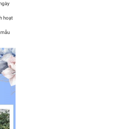
 ngày
h hoạt
g mẫu