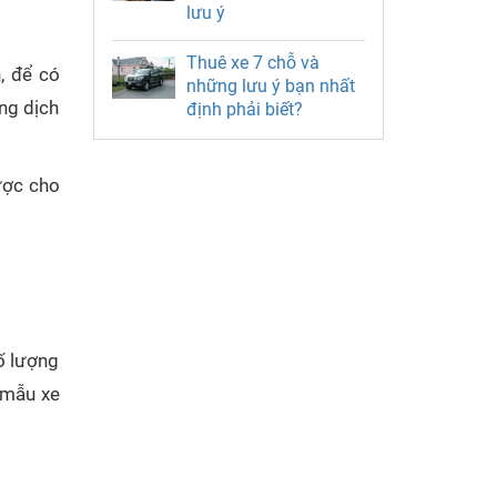
lưu ý
Thuê xe 7 chỗ và
, để có
những lưu ý bạn nhất
ợng dịch
định phải biết?
được cho
ố lượng
 mẫu xe