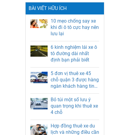
BÀI VIẾT HỮU ÍCH
10 mẹo chống say xe
khi đi ô tô cực hay nên
lưu lại
6 kinh nghiệm lái xe ô
tô đường dài nhất
định bạn phải biết
5 đơn vị thuê xe 45
chỗ quận 3 được hàng
ngàn khách hàng tin
chọn
Bỏ túi một số lưu ý
quan trọng khi thuê xe
4 chỗ
Hợp đồng thuê xe du
lịch và những điều cần