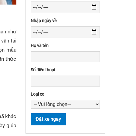
Nhập ngày về
hăn như
 vận tải
Họ và tên
ọn mẫu
ến thức
Số điện thoại
Loại xe
mã khác
này giúp