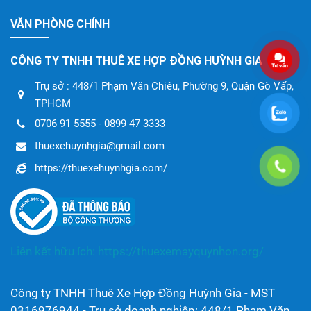
VĂN PHÒNG CHÍNH
CÔNG TY TNHH THUÊ XE HỢP ĐỒNG HUỲNH GIA
Trụ sở : 448/1 Phạm Văn Chiêu, Phường 9, Quận Gò Vấp,
TPHCM
0706 91 5555 - 0899 47 3333
thuexehuynhgia@gmail.com
https://thuexehuynhgia.com/
Liên kết hữu ích:
https://thuexemayquynhon.org/
Công ty TNHH Thuê Xe Hợp Đồng Huỳnh Gia - MST
0316976944 - Trụ sở doanh nghiệp: 448/1 Phạm Văn