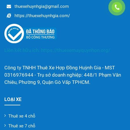
thuexehuynhgia@gmail.com
https://thuexehuynhgia.com/
Liên kết hữu ích:
https://thuexemayquynhon.org/
Công ty TNHH Thuê Xe Hợp Đồng Huỳnh Gia - MST
0316976944 - Trụ sở doanh nghiệp: 448/1 Phạm Văn
Chiêu, Phường 9, Quận Gò Vấp TPHCM.
LOẠI XE
Thuê xe 4 chỗ
Thuê xe 7 chỗ