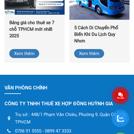
Bảng giá cho thuê xe 7
5 Cách Di Chuyển Phổ
chỗ TPHCM mới nhất
Biến Khi Du Lịch Quy
2025
Nhơn
Xem thêm
Xem thêm
VĂN PHÒNG CHÍNH
CÔNG TY TNHH THUÊ XE HỢP ĐỒNG HUỲNH GIA
Trụ sở : 448/1 Phạm Văn Chiêu, Phường 9, Quận Gò Vấp,
TPHCM
0706 91 5555 - 0899 47 3333