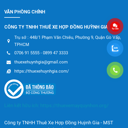
VĂN PHÒNG CHÍNH
CÔNG TY TNHH THUÊ XE HỢP ĐỒNG HUỲNH GIA
Trụ sở : 448/1 Phạm Văn Chiêu, Phường 9, Quận Gò Vấp,
TPHCM
0706 91 5555 - 0899 47 3333
thuexehuynhgia@gmail.com
https://thuexehuynhgia.com/
Liên kết hữu ích:
https://thuexemayquynhon.org/
Công ty TNHH Thuê Xe Hợp Đồng Huỳnh Gia - MST