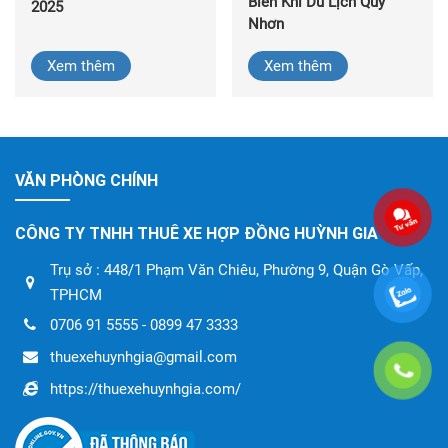
Biến Khi Du Lịch Quy
2025
Nhơn
Xem thêm
Xem thêm
VĂN PHÒNG CHÍNH
CÔNG TY TNHH THUÊ XE HỢP ĐỒNG HUỲNH GIA
Trụ sở : 448/1 Phạm Văn Chiêu, Phường 9, Quận Gò Vấp,
TPHCM
0706 91 5555 - 0899 47 3333
thuexehuynhgia@gmail.com
https://thuexehuynhgia.com/