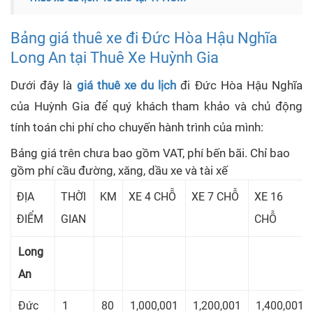
Bảng giá thuê xe đi Đức Hòa Hậu Nghĩa
Long An tại Thuê Xe Huỳnh Gia
Dưới đây là
giá thuê xe du lịch
đi Đức Hòa Hậu Nghĩa
của Huỳnh Gia để quý khách tham khảo và chủ động
tính toán chi phí cho chuyến hành trình của mình:
Bảng giá trên chưa bao gồm VAT, phí bến bãi. Chỉ bao
gồm phí cầu đường, xăng, dầu xe và tài xế
ĐỊA
THỜI
KM
XE 4 CHỖ
XE 7 CHỖ
XE 16
ĐIỂM
GIAN
CHỖ
Long
An
Đức
1
80
1,000,001
1,200,001
1,400,001