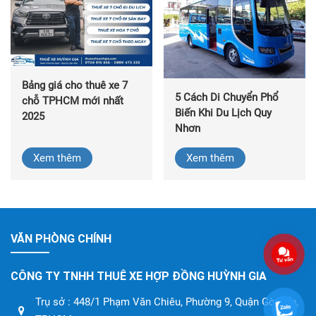
Bảng giá cho thuê xe 7
5 Cách Di Chuyển Phổ
chỗ TPHCM mới nhất
Biến Khi Du Lịch Quy
2025
Nhơn
Xem thêm
Xem thêm
VĂN PHÒNG CHÍNH
CÔNG TY TNHH THUÊ XE HỢP ĐỒNG HUỲNH GIA
Trụ sở : 448/1 Phạm Văn Chiêu, Phường 9, Quận Gò Vấp,