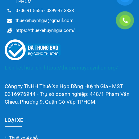
TPHCM
0706 91 5555 - 0899 47 3333
thuexehuynhgia@gmail.com
https://thuexehuynhgia.com/
Liên kết hữu ích:
https://thuexemayquynhon.org/
Công ty TNHH Thuê Xe Hợp Đồng Huỳnh Gia - MST
0316976944 - Trụ sở doanh nghiệp: 448/1 Phạm Văn
Chiêu, Phường 9, Quận Gò Vấp TPHCM.
LOẠI XE
Thuê xe 4 chỗ