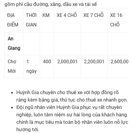
gồm phí cầu đường, xăng, dầu xe và tài xế
ĐỊA
THỜI
KM
XE 4 CHỖ
XE 7 CHỖ
XE 16
ĐIỂM
GIAN
CHỖ
An
Giang
Chợ
1
400
2,000,001
2,200,001
2,600,001
Mới
ngày
Huỳnh Gia chuyên cho thuê xe với hợp đồng rõ
ràng kèm bảng giá, thủ tục cho thuê xe nhanh gọn.
Đội ngũ nhân viên Huỳnh Gia phục vụ rất chuyên
nghiệp, luôn tâm niệm sự hài lòng của khách hàng
chính là mục tiêu mà toàn bộ nhân viên luôn nỗ lực
hướng tới.