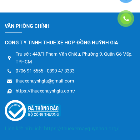
VĂN PHÒNG CHÍNH
CÔNG TY TNHH THUÊ XE HỢP ĐỒNG HUỲNH GIA
Trụ sở : 448/1 Phạm Văn Chiêu, Phường 9, Quận Gò Vấp,
TPHCM
0706 91 5555 - 0899 47 3333
thuexehuynhgia@gmail.com
https://thuexehuynhgia.com/
Liên kết hữu ích:
https://thuexemayquynhon.org/