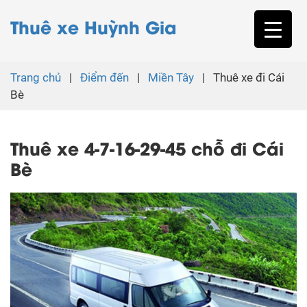
Thuê xe Huỳnh Gia
Trang chủ
|
Điểm đến
|
Miền Tây
|
Thuê xe đi Cái
Bè
Thuê xe 4-7-16-29-45 chỗ đi Cái
Bè