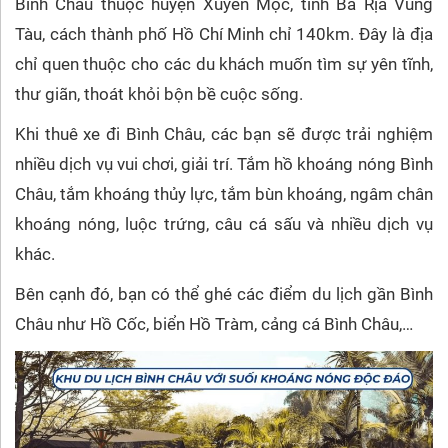
Bình Châu thuộc huyện Xuyên Mộc, tỉnh Bà Rịa Vũng
Tàu, cách thành phố Hồ Chí Minh chỉ 140km. Đây là địa
chỉ quen thuộc cho các du khách muốn tìm sự yên tĩnh,
thư giãn, thoát khỏi bộn bề cuộc sống.
Khi thuê xe đi Bình Châu, các bạn sẽ được trải nghiệm
nhiều dịch vụ vui chơi, giải trí. Tắm hồ khoáng nóng Bình
Châu, tắm khoáng thủy lực, tắm bùn khoáng, ngâm chân
khoáng nóng, luộc trứng, câu cá sấu và nhiều dịch vụ
khác.
Bên cạnh đó, bạn có thể ghé các điểm du lịch gần Bình
Châu như Hồ Cốc, biển Hồ Tràm, cảng cá Bình Châu,…