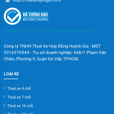
https://thuexehuynhgia.com/
Liên kết hữu ích:
https://thuexemayquynhon.org/
Công ty TNHH Thuê Xe Hợp Đồng Huỳnh Gia - MST
0316976944 - Trụ sở doanh nghiệp: 448/1 Phạm Văn
Chiêu, Phường 9, Quận Gò Vấp TPHCM.
LOẠI XE
Thuê xe 4 chỗ
Thuê xe 7 chỗ
Thuê xe 16 chỗ