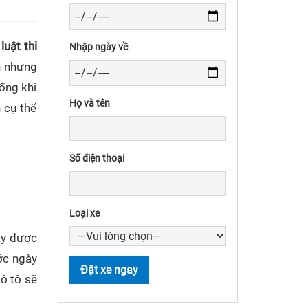
i
luật thi
Nhập ngày về
n nhưng
sống khi
Họ và tên
 cụ thể
Số điện thoại
Loại xe
này được
ước ngày
 ô tô sẽ