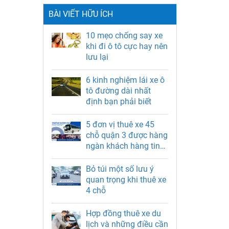
BÀI VIẾT HỮU ÍCH
10 mẹo chống say xe
khi đi ô tô cực hay nên
lưu lại
6 kinh nghiệm lái xe ô
tô đường dài nhất
định bạn phải biết
5 đơn vị thuê xe 45
chỗ quận 3 được hàng
ngàn khách hàng tin
chọn
Bỏ túi một số lưu ý
quan trọng khi thuê xe
4 chỗ
Hợp đồng thuê xe du
lịch và những điều cần