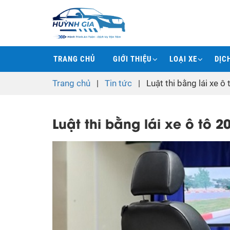
TRANG CHỦ
GIỚI THIỆU
LOẠI XE
DỊC
Trang chủ
|
Tin tức
|
Luật thi bằng lái xe 
Luật thi bằng lái xe ô tô 