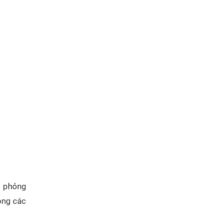
mô phỏng
hỏng các