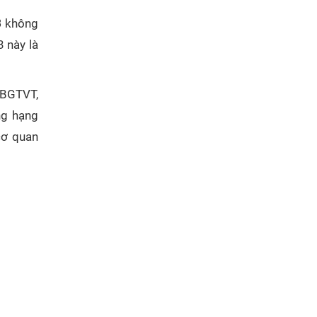
3
không
3 này là
-BGTVT,
ng hạng
cơ quan