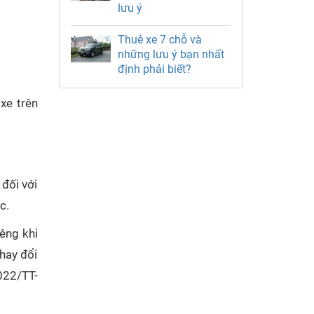
lưu ý
Thuê xe 7 chỗ và
những lưu ý bạn nhất
định phải biết?
xe trên
 đối với
c.
iêng khi
hay đổi
022/TT-