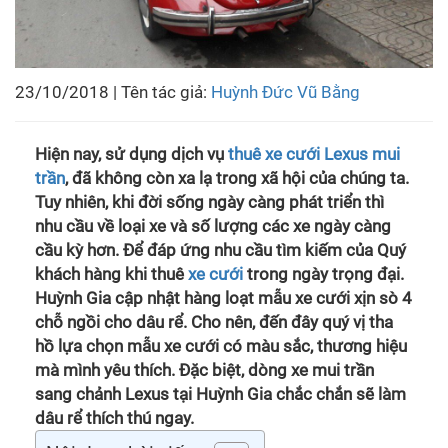
23/10/2018 | Tên tác giả:
Huỳnh Đức Vũ Bằng
Hiện nay, sử dụng dịch vụ
thuê xe cưới Lexus mui
trần
, đã không còn xa lạ trong xã hội của chúng ta.
Tuy nhiên, khi đời sống ngày càng phát triển thì
nhu cầu về loại xe và số lượng các xe ngày càng
cầu kỳ hơn. Để đáp ứng nhu cầu tìm kiếm của Quý
khách hàng khi thuê
xe cưới
trong ngày trọng đại.
Huỳnh Gia cập nhật hàng loạt mẫu xe cưới xịn sò 4
chỗ ngồi cho dâu rể. Cho nên, đến đây quý vị tha
hồ lựa chọn mẫu xe cưới có màu sắc, thương hiệu
mà mình yêu thích. Đặc biệt, dòng xe mui trần
sang chảnh Lexus tại Huỳnh Gia chắc chắn sẽ làm
dâu rể thích thú ngay.