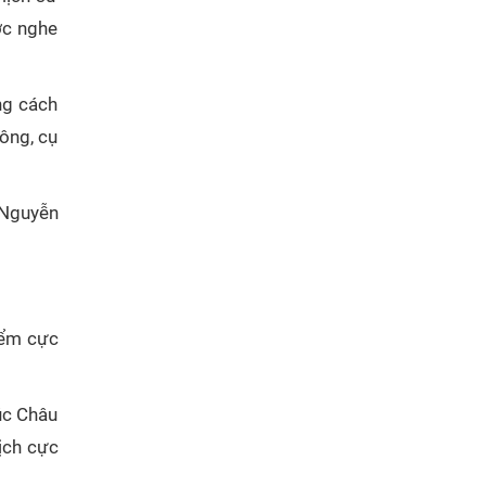
ợc nghe
ng cách
Đông, cụ
 Nguyễn
iểm cực
úc Châu
lịch cực