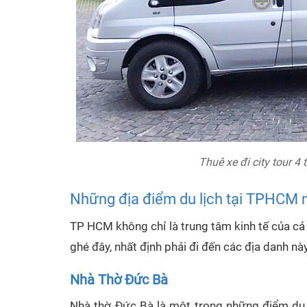
Thuê xe đi city tour 4
Những địa điểm du lịch tại TPHCM n
TP HCM không chỉ là trung tâm kinh tế của cả 
ghé đây, nhất định phải đi đến các địa danh này
Nhà Thờ Đức Bà
Nhà thờ Đức Bà là một trong những điểm du l