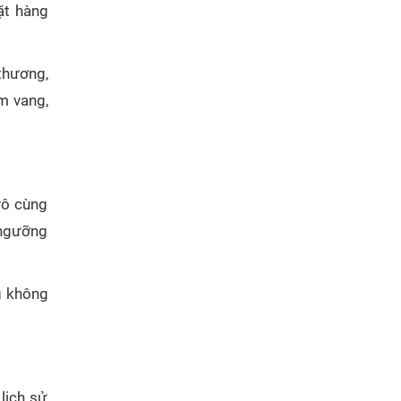
ặt hàng
thương,
m vang,
vô cùng
 ngưỡng
g không
lịch sử