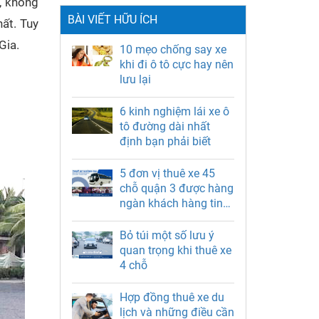
n, không
BÀI VIẾT HỮU ÍCH
ất. Tuy
Gia.
10 mẹo chống say xe
khi đi ô tô cực hay nên
lưu lại
6 kinh nghiệm lái xe ô
tô đường dài nhất
định bạn phải biết
5 đơn vị thuê xe 45
chỗ quận 3 được hàng
ngàn khách hàng tin
chọn
Bỏ túi một số lưu ý
quan trọng khi thuê xe
4 chỗ
Hợp đồng thuê xe du
lịch và những điều cần