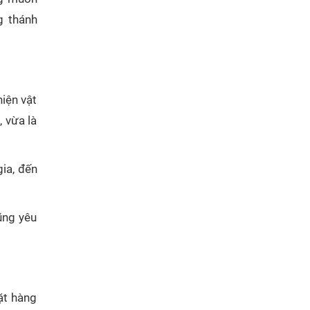
g thánh
iện vật
, vừa là
gia, đến
ũng yêu
ặt hàng