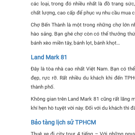
các loại, trong đó nhiều nhất là đồ trang sứ
chất lượng, cao cấp để phục vụ nhu cầu mua c
Chợ Bến Thành là một trong những chợ lớn n
hào sảng. Bạn ghé chợ còn có thể thưởng th
bánh xèo miền tây, bánh lọt, bánh khọt…
Land Mark 81
Đây là tòa nhà cao nhất Việt Nam. Bạn có t
đẹp, rực rỡ. Rất nhiều du khách khi đến 
thành phố.
Không gian trên Land Mark 81 cũng rất lãng m
khí hẹn hò tuyệt vời này. Đối với du khách thì đ
Bảo tàng lịch sử TPHCM
Thuê xe đi city tour 4 tiếng – Với những ngư