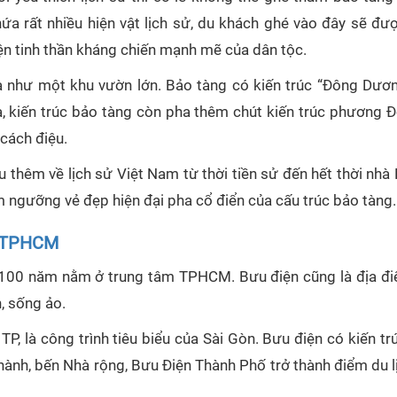
a rất nhiều hiện vật lịch sử, du khách ghé vào đây sẽ đư
iện tinh thần kháng chiến mạnh mẽ của dân tộc.
 như một khu vườn lớn. Bảo tàng có kiến trúc “Đông Dươ
ra, kiến trúc bảo tàng còn pha thêm chút kiến trúc phương 
 cách điệu.
 thêm về lịch sử Việt Nam từ thời tiền sử đến hết thời nhà
ngưỡng vẻ đẹp hiện đại pha cổ điển của cấu trúc bảo tàng.
ện TPHCM
ơn 100 năm nằm ở trung tâm TPHCM. Bưu điện cũng là địa đ
h, sống ảo.
 là công trình tiêu biểu của Sài Gòn. Bưu điện có kiến tr
Thành, bến Nhà rộng, Bưu Điện Thành Phố trở thành điểm du 