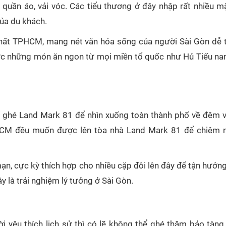
c, quần áo, vải vóc. Các tiểu thương ở đây nhập rất nhiều m
ủa du khách.
hất TPHCM, mang nét văn hóa sống của người Sài Gòn dễ 
ức những món ăn ngon từ mọi miền tổ quốc như Hủ Tiếu na
hể ghé Land Mark 81 để nhìn xuống toàn thành phố về đêm 
TPHCM đều muốn được lên tòa nhà Land Mark 81 để chiêm
ạn, cực kỳ thích hợp cho nhiều cặp đôi lên đây để tận hưởn
ây là trải nghiệm lý tưởng ở Sài Gòn.
ời yêu thích lịch sử thì có lẽ không thể ghé thăm bảo tàng 