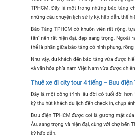
TPHCM. Đây là một trong những bảo tàng chứ
những câu chuyện lịch sử ly kỳ, hấp dẫn, thể h
Bảo Tàng TPHCM có khuôn viên rất rộng, tựa
tân” nên rât hiện đại, đẹp sang trọng. Ngoài 
thể là phần giữa bảo tàng có hình phụng, rồng
Như vậy, du khách đến bảo tàng vừa được hiểu
và văn hóa phía nam Việt Nam vừa được chiêm 
Thuê xe đi city tour 4 tiếng – Bưu đi
Đây là một công trình lâu đời có tuổi đời h
kỳ thu hút khách du lịch đến check in, chụp ản
Bưu điện TPHCM được coi là gương mặt của TP,
Âu, sang trọng và hiện đại, cùng với chợ bến 
kỳ hấp dẫn.