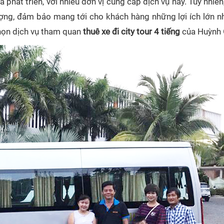
á phát triển, với nhiều đơn vị cung cấp dịch vụ này. Tuy nhiê
ng, đảm bảo mang tới cho khách hàng những lợi ích lớn nh
chọn dịch vụ tham quan
thuê xe đi city tour 4 tiếng
của Huỳnh 