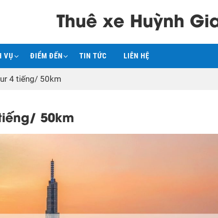
Thuê xe Huỳnh Gi
H VỤ
ĐIỂM ĐẾN
TIN TỨC
LIÊN HỆ
our 4 tiếng/ 50km
 tiếng/ 50km