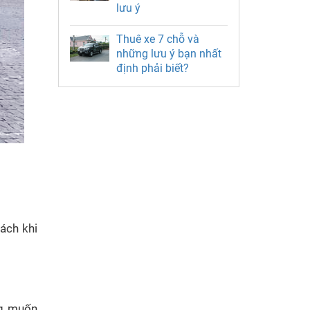
lưu ý
Thuê xe 7 chỗ và
những lưu ý bạn nhất
định phải biết?
hách khi
ng muốn