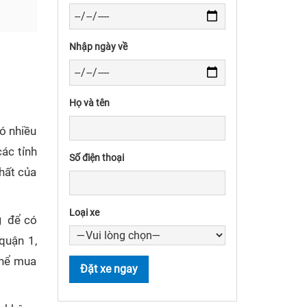
Nhập ngày về
Họ và tên
ó nhiều
các tỉnh
Số điện thoại
hất của
Loại xe
g
để có
quận 1,
thể mua